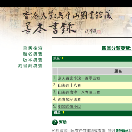
四庫分類瀏覽: 
跳至:
1
題名
1.
唐人百家小說一百零四種
2.
山海經十八卷
3.
山海經廣注十八卷圖五卷
4.
西青散記四卷
5.
剿闖通俗小說
跳至:
1
幫助
如對這書目庫有任何建議或查詢, 請以
我
電郵聯絡