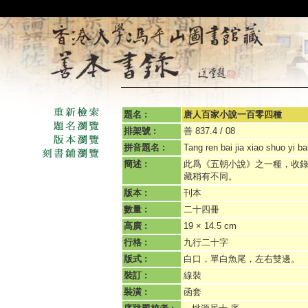
題名 :
唐人百家小說一百零四種
排架號 :
善 837.4 / 08
拼音題名 :
Tang ren bai jia xiao shuo yi ba
簡述 :
此爲《五朝小說》之一種，收
藏稍有不同。
版本 :
刊本
數量 :
二十四冊
高廣 :
19 × 14.5 cm
行格 :
九行二十字
版式 :
白口，單白魚尾，左右雙邊。
裝訂 :
線裝
裝潢 :
函套