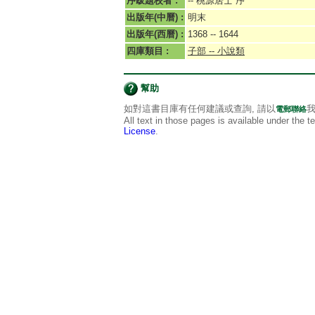
序跋題校者 :
-- 桃源居士 序
出版年(中曆) :
明末
出版年(西曆) :
1368 -- 1644
四庫類目 :
子部 -- 小說類
幫助
如對這書目庫有任何建議或查詢, 請以
我
電郵聯絡
All text in those pages is available under the 
License
.