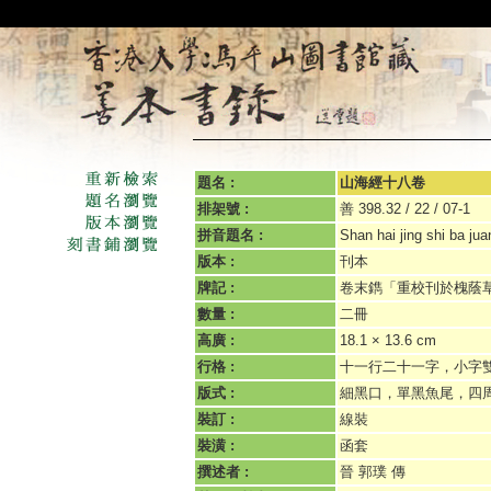
題名 :
山海經十八卷
排架號 :
善 398.32 / 22 / 07-1
拼音題名 :
Shan hai jing shi ba jua
版本 :
刊本
牌記 :
卷末鐫「重校刊於槐蔭
數量 :
二冊
高廣 :
18.1 × 13.6 cm
行格 :
十一行二十一字，小字
版式 :
細黑口，單黑魚尾，四
裝訂 :
線裝
裝潢 :
函套
撰述者 :
晉 郭璞 傳