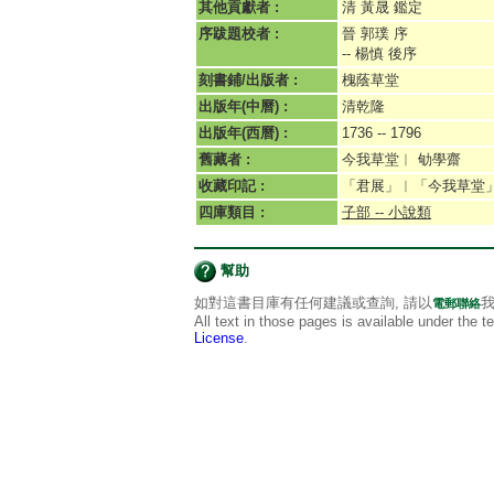
其他貢獻者 :
清 黃晟 鑑定
序跋題校者 :
晉 郭璞 序
-- 楊慎 後序
刻書鋪/出版者 :
槐蔭草堂
出版年(中曆) :
清乾隆
出版年(西曆) :
1736 -- 1796
舊藏者 :
今我草堂︱ 劬學齋
收藏印記 :
「君展」︱「今我草堂
四庫類目 :
子部 -- 小說類
幫助
如對這書目庫有任何建議或查詢, 請以
我
電郵聯絡
All text in those pages is available under the 
License
.