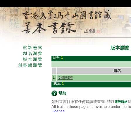
版本瀏覽:
跳至:
1
題名
1.
文體明辨
跳至:
1
幫助
如對這書目庫有任何建議或查詢, 請以
我
電郵聯絡
All text in those pages is available under the 
License
.