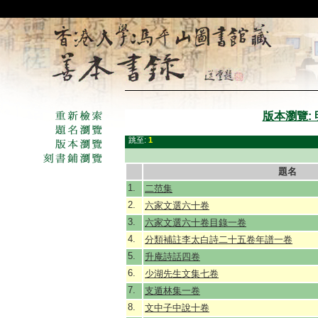
版本瀏覽:
跳至:
1
題名
1.
二范集
2.
六家文選六十卷
3.
六家文選六十卷目錄一卷
4.
分類補註李太白詩二十五卷年譜一卷
5.
升庵詩話四卷
6.
少湖先生文集七卷
7.
支遁林集一卷
8.
文中子中說十卷