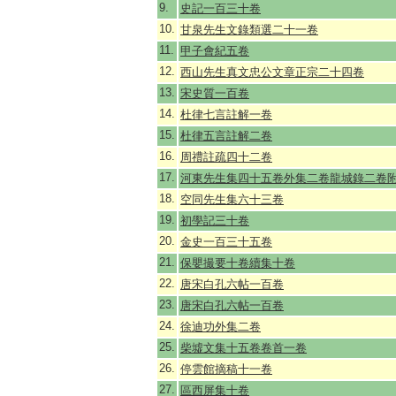
9.
史記一百三十卷
10.
甘泉先生文錄類選二十一卷
11.
甲子會紀五卷
12.
西山先生真文忠公文章正宗二十四卷
13.
宋史質一百卷
14.
杜律七言註解一卷
15.
杜律五言註解二卷
16.
周禮註疏四十二卷
17.
河東先生集四十五卷外集二卷龍城錄二卷
18.
空同先生集六十三卷
19.
初學記三十卷
20.
金史一百三十五卷
21.
保嬰撮要十卷續集十卷
22.
唐宋白孔六帖一百卷
23.
唐宋白孔六帖一百卷
24.
徐迪功外集二卷
25.
柴墟文集十五卷卷首一卷
26.
停雲館摘稿十一卷
27.
區西屏集十卷