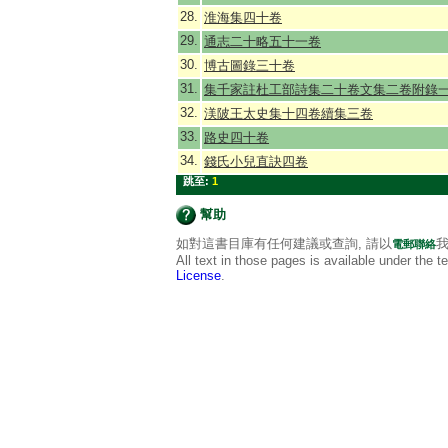
28.
淮海集四十卷
29.
通志二十略五十一卷
30.
博古圖錄三十卷
31.
集千家註杜工部詩集二十卷文集二卷附錄
32.
渼陂王太史集十四卷續集三卷
33.
路史四十卷
34.
錢氏小兒直訣四卷
跳至:
1
幫助
如對這書目庫有任何建議或查詢, 請以
我
電郵聯絡
All text in those pages is available under the 
License
.