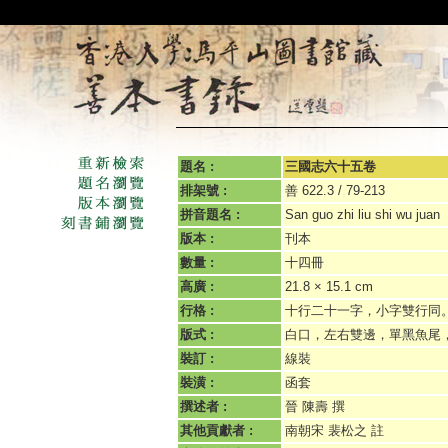
題名 :
三國志六十五卷
排架號 :
善 622.3 / 79-213
拼音題名 :
San guo zhi liu shi wu juan
版本 :
刊本
數量 :
十四冊
高廣 :
21.8 × 15.1 cm
行格 :
十行二十一字，小字雙行同
版式 :
白口，左右雙邊，單黑魚尾
裝訂 :
線裝
裝潢 :
函套
撰述者 :
晉 陳壽 撰
其他貢獻者 :
南朝宋 裴松之 註