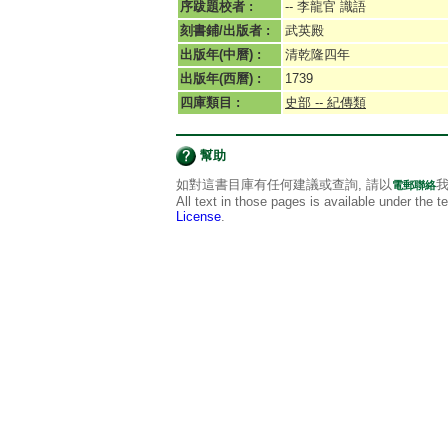
序跋題校者 :
-- 李龍官 識語
刻書鋪/出版者 :
武英殿
出版年(中曆) :
清乾隆四年
出版年(西曆) :
1739
四庫類目 :
史部 -- 紀傳類
幫助
如對這書目庫有任何建議或查詢, 請以
我
電郵聯絡
All text in those pages is available under the 
License
.