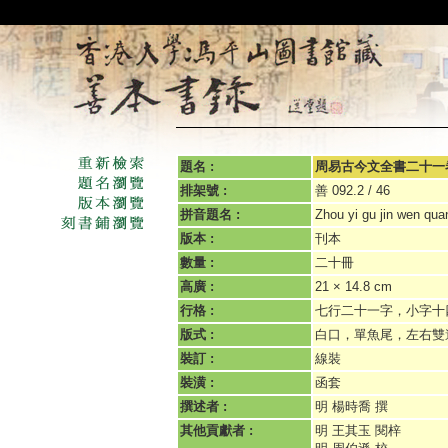
題名 :
周易古今文全書二十一
排架號 :
善 092.2 / 46
拼音題名 :
Zhou yi gu jin wen quan
版本 :
刊本
數量 :
二十冊
高廣 :
21 × 14.8 cm
行格 :
七行二十一字，小字十
版式 :
白口，單魚尾，左右雙
裝訂 :
線裝
裝潢 :
函套
撰述者 :
明 楊時喬 撰
其他貢獻者 :
明 王其玉 閱梓