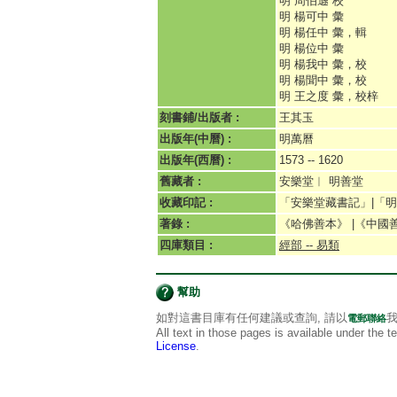
明 周伯遜 校
明 楊可中 彙
明 楊任中 彙，輯
明 楊位中 彙
明 楊我中 彙，校
明 楊聞中 彙，校
明 王之度 彙，校梓
刻書鋪/出版者 :
王其玉
出版年(中曆) :
明萬曆
出版年(西曆) :
1573 -- 1620
舊藏者 :
安樂堂︱ 明善堂
收藏印記 :
「安樂堂藏書記」|「
著錄 :
《哈佛善本》 |《中國
四庫類目 :
經部 -- 易類
幫助
如對這書目庫有任何建議或查詢, 請以
我
電郵聯絡
All text in those pages is available under the 
License
.