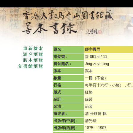
題名 :
經字異同
排架號 :
善 091.6 / 11
拼音題名 :
Jing zi yi tong
版本 :
寫本
數量 :
一冊（不全）
行格 :
每半頁十六行（小格），行
版式 :
紅格
裝訂 :
線裝
裝潢 :
函套
撰述者 :
清 張維屏 輯
出版年(中曆) :
清光緒
出版年(西曆) :
1875 -- 1907