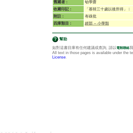
舊藏者 :
劬學齋
收藏印記 :
「慕韓三十歲以後所得」︱
附註 :
有硃批
四庫類目 :
經部 -- 小學類
幫助
如對這書目庫有任何建議或查詢, 請以
我
電郵聯絡
All text in those pages is available under the 
License
.