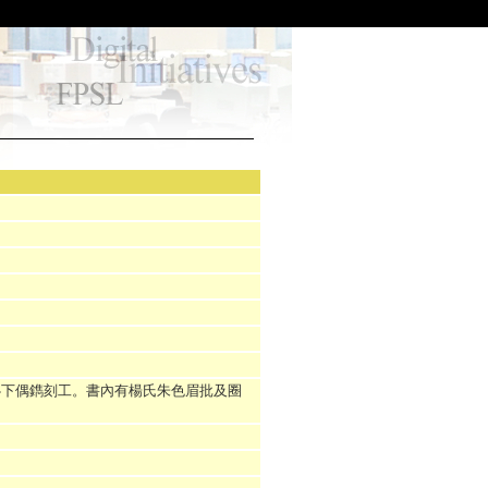
心下偶鐫刻工。書內有楊氏朱色眉批及圈