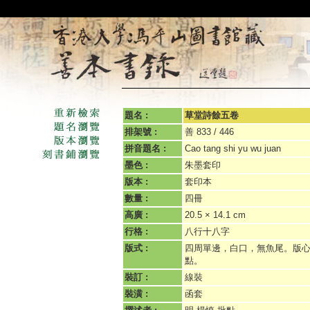
題名 :
草堂詩餘五卷
排架號 :
善 833 / 446
拼音題名 :
Cao tang shi yu wu juan
墨色 :
朱墨套印
版本 :
套印本
數量 :
四冊
高廣 :
20.5 × 14.1 cm
行格 :
八行十八字
版式 :
四周單邊，白口，無魚尾。版
點。
裝訂 :
線裝
裝潢 :
函套