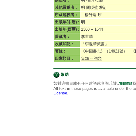
撰述者 :
明 楊慎 批點
其他貢獻者 :
明 閔暎璧 校訂
序跋題校者 :
-- 楊升菴 序
出版年(中曆) :
明
出版年(西曆) :
1368 -- 1644
舊藏者 :
李世華
收藏印記 :
「李世華藏書」
著錄 :
《中圖書志》（14921號）︱《
四庫類目 :
集部 -- 詞類
幫助
如對這書目庫有任何建議或查詢, 請以
我
電郵聯絡
All text in those pages is available under the 
License
.