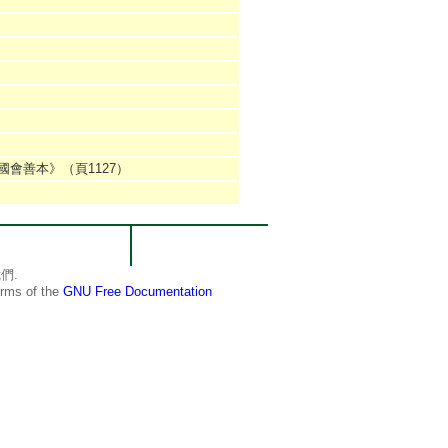
國會善本》（頁1127）
們.
terms of the
GNU Free Documentation