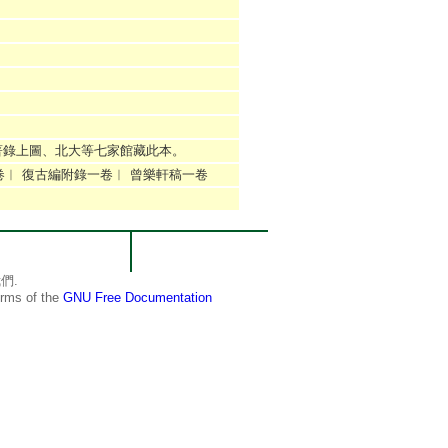
）著錄上圖、北大等七家館藏此本。
卷︱ 復古編附錄一卷︱ 曾樂軒稿一卷
們.
terms of the
GNU Free Documentation