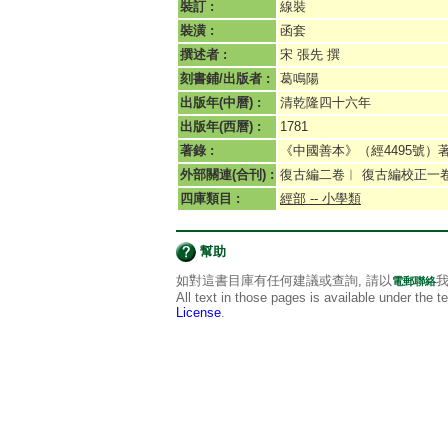
裝訂 :
線裝
裝潢 :
函套
撰述者 :
宋 張先 撰
刻書鋪/出版者 :
葛鳴陽
出版年(中曆) :
清乾隆四十六年
出版年(西曆) :
1781
著錄 :
《中國善本》（經4495號
外部關連(合刊) :
復古編二卷︱ 復古編校正一
四庫類目 :
經部 -- 小學類
幫助
如對這書目庫有任何建議或查詢, 請以
我
電郵聯絡
All text in those pages is available under the 
License
.