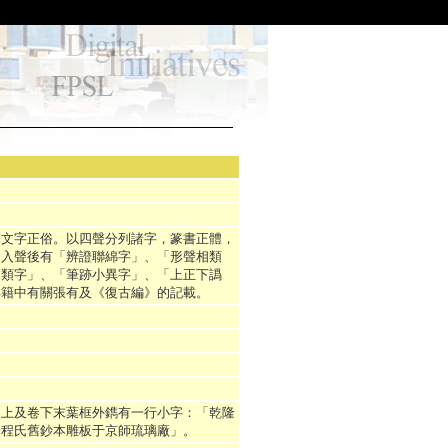
別文字正俗。以四聲分列諸字，篆書正體，
。入聲後有「辨證聯綿字」、「形聲相類
相類字」、「筆跡小異字」、「上正下譌
典籍中有關張有及《復古編》的記載。
卷上及卷下末葉框外鐫有一行小字：「乾隆
安程氏舊鈔本雕板于京師琉璃廠」。