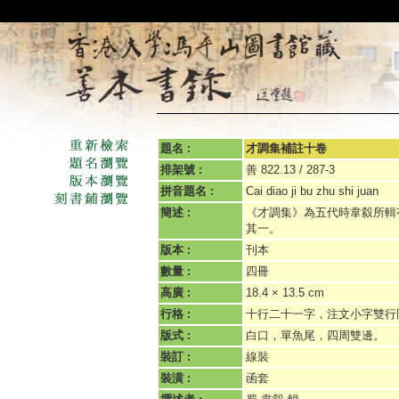
題名 :
才調集補註十卷
排架號 :
善 822.13 / 287-3
拼音題名 :
Cai diao ji bu zhu shi juan
簡述 :
《才調集》為五代時韋縠所輯
其一。
版本 :
刊本
數量 :
四冊
高廣 :
18.4 × 13.5 cm
行格 :
十行二十一字，注文小字雙行
版式 :
白口，單魚尾，四周雙邊。
裝訂 :
線裝
裝潢 :
函套