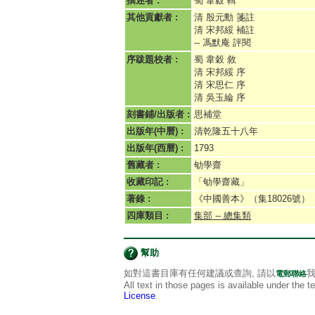
撰述者 :
蜀 韋縠 輯
其他貢獻者 :
清 殷元勳 箋註
清 宋邦綏 補註
-- 馮默庵 評閱
序跋題校者 :
蜀 韋穀 敘
清 宋邦綏 序
清 宋思仁 序
清 吳玉綸 序
刻書鋪/出版者 :
思補堂
出版年(中曆) :
清乾隆五十八年
出版年(西曆) :
1793
舊藏者 :
劬學齋
收藏印記 :
「劬學齋藏」
著錄 :
《中國善本》（集18026號）
四庫類目 :
集部 -- 總集類
幫助
如對這書目庫有任何建議或查詢, 請以
我
電郵聯絡
All text in those pages is available under the 
License
.