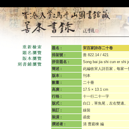
題名 :
宋百家詩存二十卷
排架號 :
善 822.14 / 421
拼音題名 :
Song bai jia shi cun er shi 
簡述 :
此編收宋人詩百家，每家一
版本 :
刊本
數量 :
二十冊
高廣 :
17.5 × 13.1 cm
行格 :
十一行二十一字
版式 :
白口，單魚尾，左右雙邊。
裝訂 :
線裝
裝潢 :
函套
撰述者 :
清 曹庭棟 編