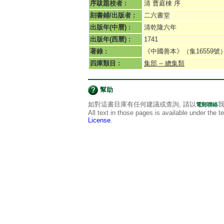
序跋題校者 :
清 曹庭棟 序
刻書鋪/出版者 :
二六書堂
出版年(中曆) :
清乾隆六年
出版年(西曆) :
1741
著錄 :
《中國善本》（集16559號
四庫類目 :
集部 -- 總集類
幫助
如對這書目庫有任何建議或查詢, 請以
我
電郵聯絡
All text in those pages is available under the 
License
.