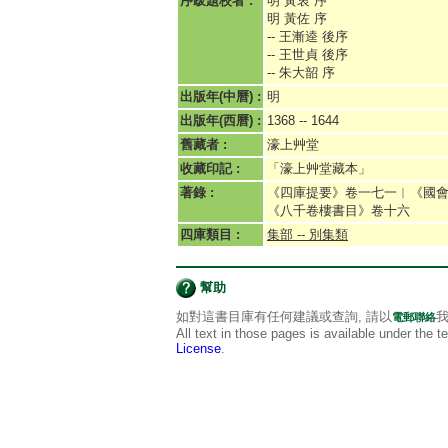
序跋題校者 :
明 黃衷 序
明 黃佐 序
-- 王漸逵 後序
-- 王世貞 後序
-- 朱大韶 序
出版年(中曆) :
明
出版年(西曆) :
1368 -- 1644
舊藏者 :
濠上艸堂
收藏印記 :
「濠上艸堂藏本」
著錄 :
《四庫提要》卷一七一︱《國會
《八千卷樓書目》卷十六
四庫類目 :
集部 -- 別集類
幫助
如對這書目庫有任何建議或查詢, 請以
我
電郵聯絡
All text in those pages is available under the 
License
.