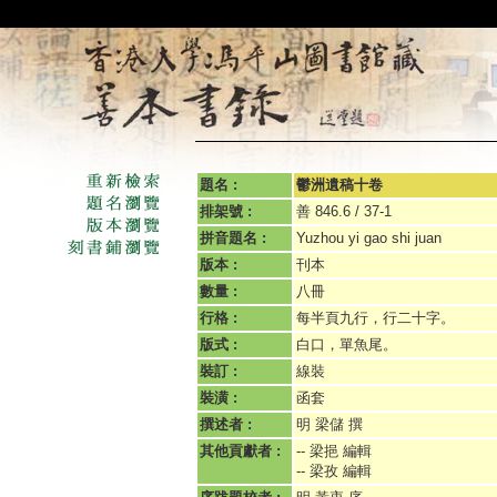
題名 :
鬱洲遺稿十卷
排架號 :
善 846.6 / 37-1
拼音題名 :
Yuzhou yi gao shi juan
版本 :
刊本
數量 :
八冊
行格 :
每半頁九行，行二十字。
版式 :
白口，單魚尾。
裝訂 :
線裝
裝潢 :
函套
撰述者 :
明 梁儲 撰
其他貢獻者 :
-- 梁挹 編輯
-- 梁孜 編輯