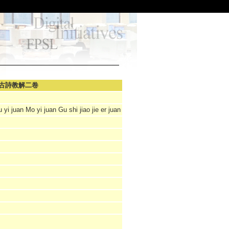
古詩教解二卷
 yi juan Mo yi juan Gu shi jiao jie er juan