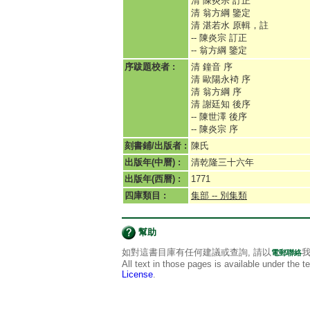
清 陳炎宗 訂正
清 翁方綱 鑒定
清 湛若水 原輯，註
-- 陳炎宗 訂正
-- 翁方綱 鑒定
序跋題校者 :
清 鐘音 序
清 歐陽永裿 序
清 翁方綱 序
清 謝廷知 後序
-- 陳世澤 後序
-- 陳炎宗 序
刻書鋪/出版者 :
陳氏
出版年(中曆) :
清乾隆三十六年
出版年(西曆) :
1771
四庫類目 :
集部 -- 別集類
幫助
如對這書目庫有任何建議或查詢, 請以
我
電郵聯絡
All text in those pages is available under the 
License
.