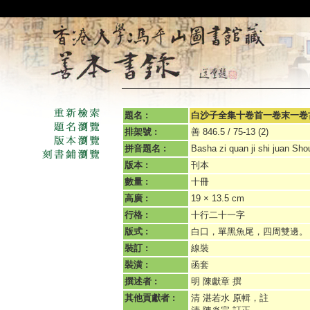
題名 :
白沙子全集十卷首一卷末一卷
排架號 :
善 846.5 / 75-13 (2)
拼音題名 :
Basha zi quan ji shi juan Shou
版本 :
刊本
數量 :
十冊
高廣 :
19 × 13.5 cm
行格 :
十行二十一字
版式 :
白口，單黑魚尾，四周雙邊。
裝訂 :
線裝
裝潢 :
函套
撰述者 :
明 陳獻章 撰
其他貢獻者 :
清 湛若水 原輯，註