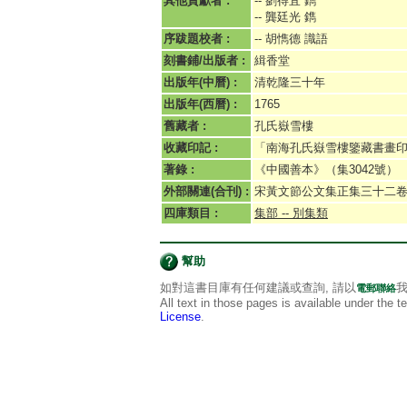
其他貢獻者 :
-- 劉得宜 鐫
-- 龔廷光 鐫
序跋題校者 :
-- 胡懏德 識語
刻書鋪/出版者 :
緝香堂
出版年(中曆) :
清乾隆三十年
出版年(西曆) :
1765
舊藏者 :
孔氏嶽雪樓
收藏印記 :
「南海孔氏嶽雪樓鑒藏書畫
著錄 :
《中國善本》（集3042號）
外部關連(合刊) :
宋黃文節公文集正集三十二
四庫類目 :
集部 -- 別集類
幫助
如對這書目庫有任何建議或查詢, 請以
我
電郵聯絡
All text in those pages is available under the 
License
.