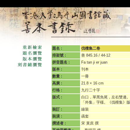
題名 :
伐檀集二卷
排架號 :
善 845.16 / 44-12
拼音題名 :
Fa tan ji er juan
版本 :
刊本
數量 :
一冊
高廣 :
21.8 × 16 cm
行格 :
九行二十字
版式 :
白口，單黑魚尾，左右雙邊
「外集」字樣。《伐檀集》
裝訂 :
線裝
裝潢 :
函套
撰述者 :
宋 黃庶 撰