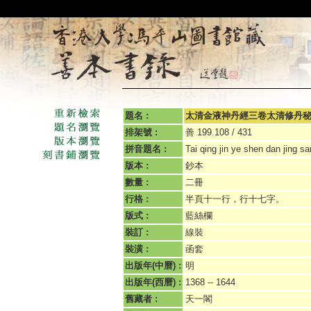
題名 :
太清金液神丹經三卷太清修丹
排架號 :
善 199.108 / 431
拼音題名 :
Tai qing jin ye shen dan jing sa
版本 :
鈔本
數量 :
二冊
行格 :
半頁十一行，行十七字。
版式 :
藍絲欄
裝訂 :
線裝
裝潢 :
函套
出版年(中曆) :
明
出版年(西曆) :
1368 -- 1644
舊藏者 :
天一閣