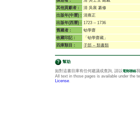
撰述者 :
清 吳士玉 總裁
其他貢獻者 :
清 吳襄 纂修
出版年(中曆) :
清雍正
出版年(西曆) :
1723 -- 1736
舊藏者 :
劬學齋
收藏印記 :
「劬學齋藏」
四庫類目 :
子部 -- 類書類
幫助
如對這書目庫有任何建議或查詢, 請以
我
電郵聯絡
All text in those pages is available under the 
License
.