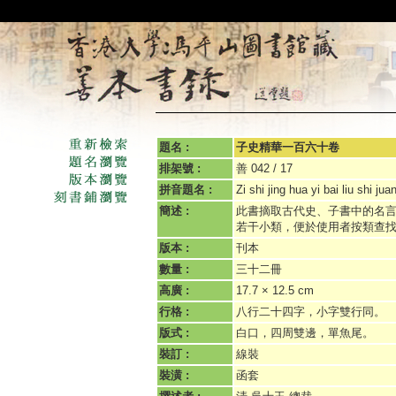
題名 :
子史精華一百六十卷
排架號 :
善 042 / 17
拼音題名 :
Zi shi jing hua yi bai liu shi jua
簡述 :
此書摘取古代史、子書中的名
若干小類，便於使用者按類查
版本 :
刊本
數量 :
三十二冊
高廣 :
17.7 × 12.5 cm
行格 :
八行二十四字，小字雙行同。
版式 :
白口，四周雙邊，單魚尾。
裝訂 :
線裝
裝潢 :
函套