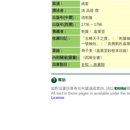
裝潢 :
函套
撰述者 :
清 高晉 撰
出版年(中曆) :
清乾隆
出版年(西曆) :
1736 -- 1796
舊藏者 :
乾隆︱ 嘉業堂
收藏印記 :
「古稀天子之寶」︱「乾隆
一號翰怡」︱「吳興劉氏嘉
著錄 :
周子美《嘉業堂鈔校本目錄
內部關連(叢書) :
《四庫全書》
四庫類目 :
史部 -- 政書類
幫助
如對這書目庫有任何建議或查詢, 請以
我
電郵聯絡
All text in those pages is available under the 
License
.