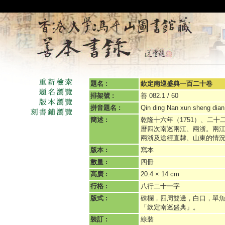
題名 :
欽定南巡盛典一百二十卷
排架號 :
善 082.1 / 60
拼音題名 :
Qin ding Nan xun sheng dian 
簡述 :
乾隆十六年（1751）、二十二
曆四次南巡兩江、兩浙。兩
兩浙及途經直隸、山東的情
版本 :
寫本
數量 :
四冊
高廣 :
20.4 × 14 cm
行格 :
八行二十一字
版式 :
硃欄，四周雙邊，白口，單
「欽定南巡盛典」。
裝訂 :
線裝