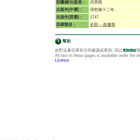
刻書鋪/出版者 :
武英殿
出版年(中曆) :
清乾隆十二年
出版年(西曆) :
1747
四庫類目 :
史部 -- 政書類
幫助
如對這書目庫有任何建議或查詢, 請以
我
電郵聯絡
All text in those pages is available under the 
License
.