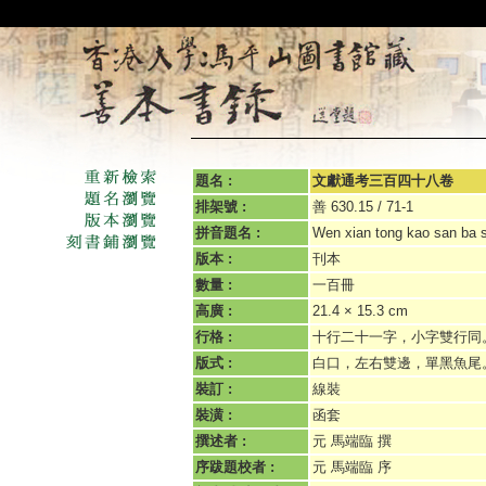
題名 :
文獻通考三百四十八卷
排架號 :
善 630.15 / 71-1
拼音題名 :
Wen xian tong kao san ba s
版本 :
刊本
數量 :
一百冊
高廣 :
21.4 × 15.3 cm
行格 :
十行二十一字，小字雙行同
版式 :
白口，左右雙邊，單黑魚尾
裝訂 :
線裝
裝潢 :
函套
撰述者 :
元 馬端臨 撰
序跋題校者 :
元 馬端臨 序