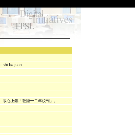
i shi ba juan
。
。版心上鐫「乾隆十二年校刊」。