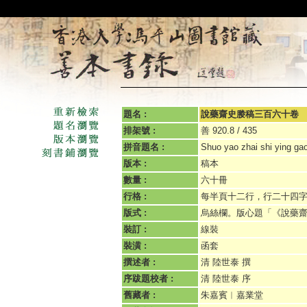
題名 :
說藥齋史媵稿三百六十卷
排架號 :
善 920.8 / 435
拼音題名 :
Shuo yao zhai shi ying gao 
版本 :
稿本
數量 :
六十冊
行格 :
每半頁十二行，行二十四
版式 :
烏絲欄。版心題「《說藥
裝訂 :
線裝
裝潢 :
函套
撰述者 :
清 陸世泰 撰
序跋題校者 :
清 陸世泰 序
舊藏者 :
朱嘉賓︱嘉業堂