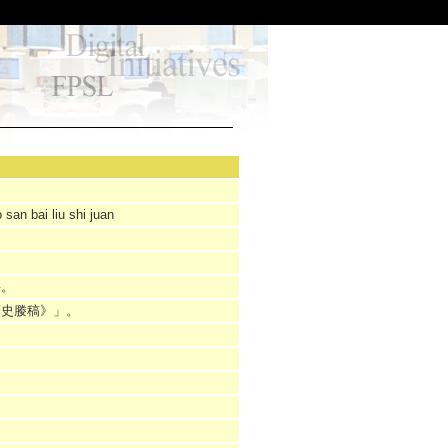
san bai liu shi juan
字。
齋史媵稿》」。