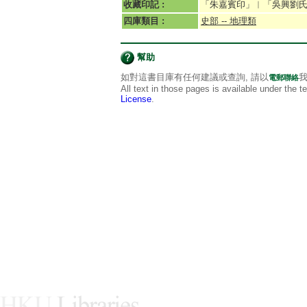
收藏印記 :
「朱嘉賓印」︱「吳興劉
四庫類目 :
史部 -- 地理類
幫助
如對這書目庫有任何建議或查詢, 請以
我
電郵聯絡
All text in those pages is available under the 
License
.