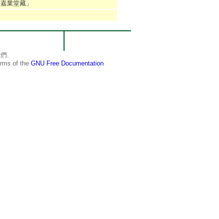
氏嘉業堂藏」
們.
terms of the
GNU Free Documentation