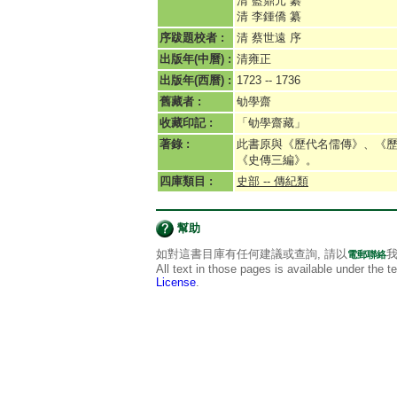
清 藍鼎元 纂
清 李鍾僑 纂
序跋題校者 :
清 蔡世遠 序
出版年(中曆) :
清雍正
出版年(西曆) :
1723 -- 1736
舊藏者 :
劬學齋
收藏印記 :
「劬學齋藏」
著錄 :
此書原與《歷代名儒傳》、《
《史傳三編》。
四庫類目 :
史部 -- 傳紀類
幫助
如對這書目庫有任何建議或查詢, 請以
我
電郵聯絡
All text in those pages is available under the 
License
.