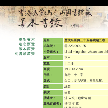
題名 :
歷代名臣傳三十五卷續編五卷
排架號 :
善 323.099 / 25
拼音題名 :
Li dai ming chen zhuan san shi
版本 :
刊本
數量 :
十二冊
高廣 :
19 × 13.2 cm
行格 :
九行二十二字
版式 :
白口，左右雙邊，雙黑魚尾。
裝訂 :
線裝
裝潢 :
函套
撰述者 :
清 朱軾︱蔡世遠 編
其他貢獻者 :
清 張江 纂