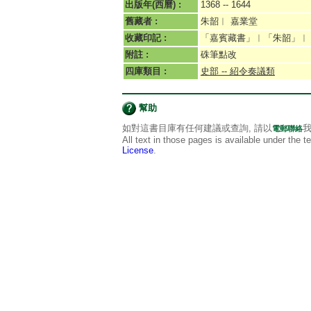
出版年(西曆) :
1368 -- 1644
舊藏者 :
朱韶︱ 嘉業堂
收藏印記 :
「嘉賓藏書」︱「朱韶」︱
附註 :
硃筆點改
四庫類目 :
史部 -- 紹令奏議類
幫助
如對這書目庫有任何建議或查詢, 請以
我
電郵聯絡
All text in those pages is available under the 
License
.