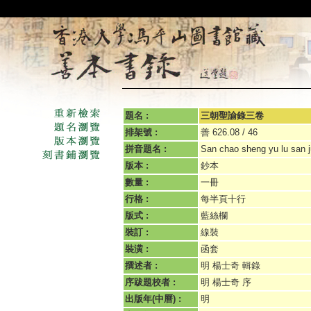
題名 :
三朝聖諭錄三卷
排架號 :
善 626.08 / 46
拼音題名 :
San chao sheng yu lu san 
版本 :
鈔本
數量 :
一冊
行格 :
每半頁十行
版式 :
藍絲欄
裝訂 :
線裝
裝潢 :
函套
撰述者 :
明 楊士奇 輯錄
序跋題校者 :
明 楊士奇 序
出版年(中曆) :
明