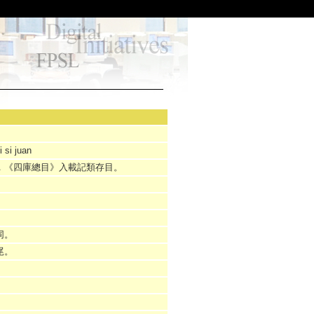
i si juan
，《四庫總目》入載記類存目。
同。
尾。