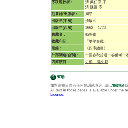
序跋題校者 :
清 吳任臣 序
清 魏禧 序
刻書鋪/出版者 :
周昂
出版年(中曆) :
清康熙
出版年(西曆) :
1662 -- 1723
舊藏者 :
劬學齋
收藏印記 :
「劬學齋藏」
著錄 :
《四庫總目》
外部關連(合刊) :
十國春秋拾遺一卷備考一
四庫類目 :
史部 -- 雜史類
幫助
如對這書目庫有任何建議或查詢, 請以
我
電郵聯絡
All text in those pages is available under the 
License
.