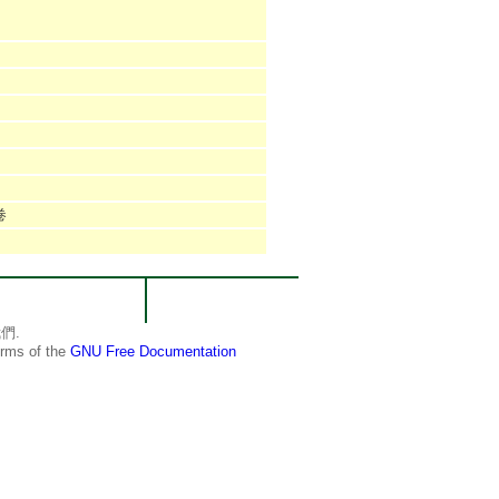
卷
們.
terms of the
GNU Free Documentation