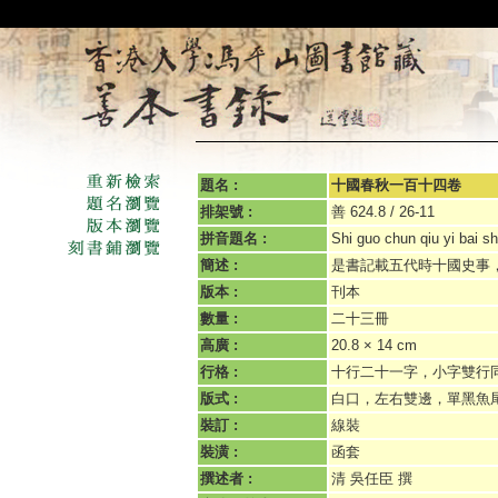
題名 :
十國春秋一百十四卷
排架號 :
善 624.8 / 26-11
拼音題名 :
Shi guo chun qiu yi bai sh
簡述 :
是書記載五代時十國史事
版本 :
刊本
數量 :
二十三冊
高廣 :
20.8 × 14 cm
行格 :
十行二十一字，小字雙行
版式 :
白口，左右雙邊，單黑魚
裝訂 :
線裝
裝潢 :
函套
撰述者 :
清 吳任臣 撰